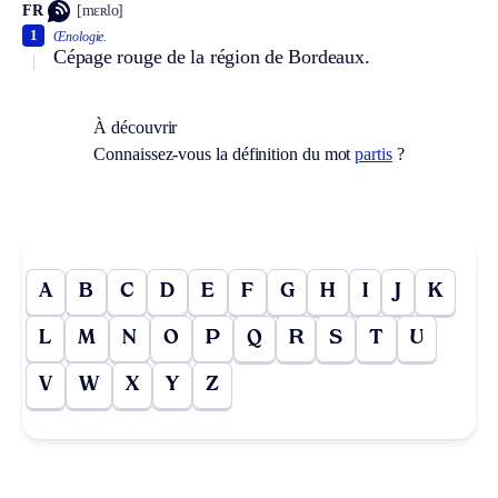
FR
[mɛʀlo]
1
Œnologie.
Cépage rouge de la région de Bordeaux.
À découvrir
Connaissez-vous la définition du mot
partis
?
A
B
C
D
E
F
G
H
I
J
K
L
M
N
O
P
Q
R
S
T
U
V
W
X
Y
Z