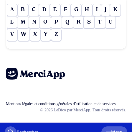
A
B
C
D
E
F
G
H
I
J
K
L
M
N
O
P
Q
R
S
T
U
V
W
X
Y
Z
Mentions légales et conditions générales d’utilisation et de services
© 2026 LeDico par MerciApp. Tous droits réservés.