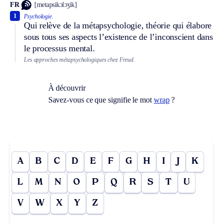
FR
[metapsikɔlɔʒik]
1
Psychologie.
Qui relève de la métapsychologie, théorie qui élabore
sous tous ses aspects l’existence de l’inconscient dans
le processus mental.
Les approches métapsychologiques chez Freud.
À découvrir
Savez-vous ce que signifie le mot
wrap
?
A
B
C
D
E
F
G
H
I
J
K
L
M
N
O
P
Q
R
S
T
U
V
W
X
Y
Z