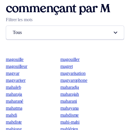
commençant par M
Filtrer les mots
Tous
magouille
magouiller
magouilleur
magret
magyar
magyarisation
magyariser
magyarophone
mahaleb
maharadja
maharaja
maharajah
maharané
maharani
mahatma
mahayana
mahdi
mahdisme
mahdiste
mahi-mahi
mahjong
mahlérien