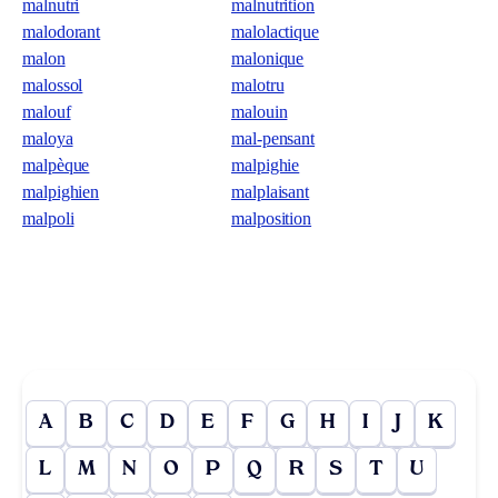
malnutri
malnutrition
malodorant
malolactique
malon
malonique
malossol
malotru
malouf
malouin
maloya
mal-pensant
malpèque
malpighie
malpighien
malplaisant
malpoli
malposition
A
B
C
D
E
F
G
H
I
J
K
L
M
N
O
P
Q
R
S
T
U