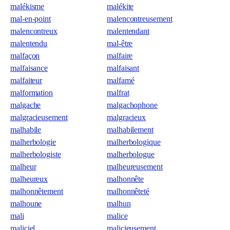
malékisme
malékite
mal-en-point
malencontreusement
malencontreux
malentendant
malentendu
mal-être
malfaçon
malfaire
malfaisance
malfaisant
malfaiteur
malfamé
malformation
malfrat
malgache
malgachophone
malgracieusement
malgracieux
malhabile
malhabilement
malherbologie
malherbologique
malherbologiste
malherbologue
malheur
malheureusement
malheureux
malhonnête
malhonnêtement
malhonnêteté
malhoune
malhun
mali
malice
maliciel
malicieusement