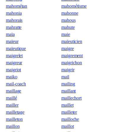
mahométan
mahométisme
mahonia
mahonne
mahorais
mahous
mahratte
mahute
maïa
maie
maïeur
maïeuticien
maïeutique
maigre
maigrelet
maigrement
maigreur
maigrichon
maigriot
maigrir
maiko
mail
mail-coach
mailing
maillage
maillant
maillé
maillechort
mailler
maillet
mailletage
mailleter
mailleton
mailloche
maillon
maillot