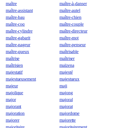
maître
maître-à-danser
maître-assistant
maître-autel
maître-bau
maître-chien
maître-coq
maître-couple
maître-cylindre
maître-directeur
maître-gabarit
maître-mot
maître-nageur
maître-penseur
maître-queux
maîtrisable
maîtrise
maîtriser
maîtrisien
maïzena
majestatif
majesté
majestueusement
majestueux
majeur
maji
majolique
majong
major
majoral
majorant
majorat
majoration
majordome
majorer
majorette
majoritaire
majoritairement