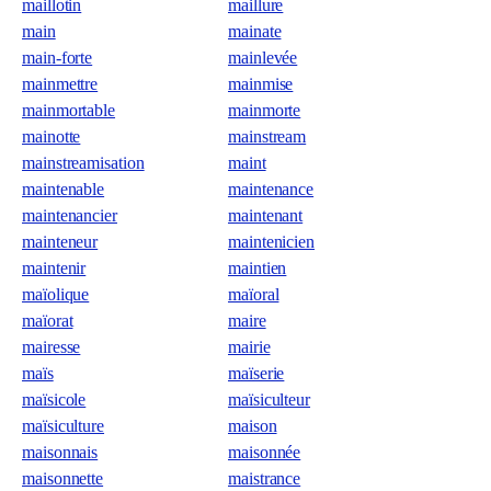
maillotin
maillure
main
mainate
main-forte
mainlevée
mainmettre
mainmise
mainmortable
mainmorte
mainotte
mainstream
mainstreamisation
maint
maintenable
maintenance
maintenancier
maintenant
mainteneur
maintenicien
maintenir
maintien
maïolique
maïoral
maïorat
maire
mairesse
mairie
maïs
maïserie
maïsicole
maïsiculteur
maïsiculture
maison
maisonnais
maisonnée
maisonnette
maistrance