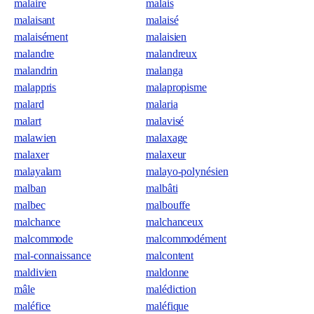
malaire
malais
malaisant
malaisé
malaisément
malaisien
malandre
malandreux
malandrin
malanga
malappris
malapropisme
malard
malaria
malart
malavisé
malawien
malaxage
malaxer
malaxeur
malayalam
malayo-polynésien
malban
malbâti
malbec
malbouffe
malchance
malchanceux
malcommode
malcommodément
mal-connaissance
malcontent
maldivien
maldonne
mâle
malédiction
maléfice
maléfique