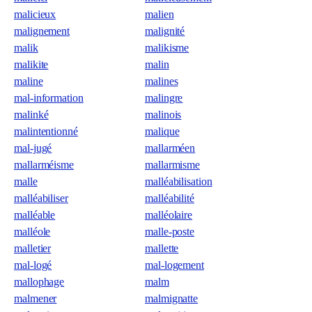
malicieux
malien
malignement
malignité
malik
malikisme
malikite
malin
maline
malines
mal-information
malingre
malinké
malinois
malintentionné
malique
mal-jugé
mallarméen
mallarméisme
mallarmisme
malle
malléabilisation
malléabiliser
malléabilité
malléable
malléolaire
malléole
malle-poste
malletier
mallette
mal-logé
mal-logement
mallophage
malm
malmener
malmignatte