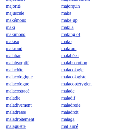
majorité
majorquin
majuscule
maka
makémono
make-up
maki
makila
makimono
making-of
makisu
mako
makroud
makrout
malabar
malabéen
malabsorptif
malabsorption
malachite
malacologie
malacologique
malacologiste
malacologue
malacoptérygien
malacostracé
malade
maladie
maladif
maladivement
maladrerie
maladresse
maladroit
maladroitement
malaga
malaguette
mal-aimé