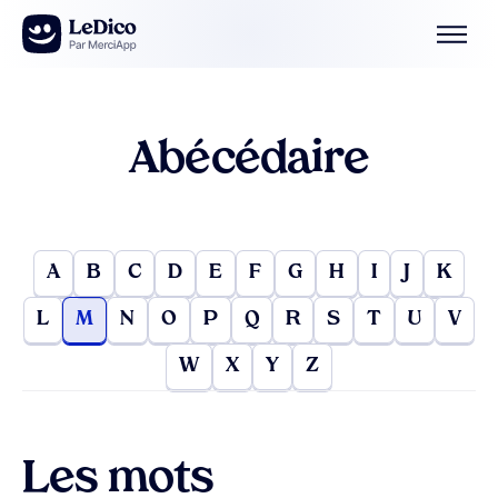
Aller au contenu
Abécédaire
A
B
C
D
E
F
G
H
I
J
K
L
M
N
O
P
Q
R
S
T
U
V
W
X
Y
Z
Les mots