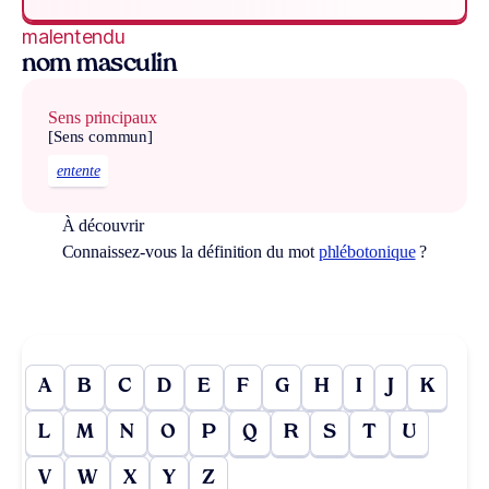
malentendu
nom masculin
Sens principaux
[Sens commun]
entente
À découvrir
Connaissez-vous la définition du mot
phlébotonique
?
A
B
C
D
E
F
G
H
I
J
K
L
M
N
O
P
Q
R
S
T
U
V
W
X
Y
Z