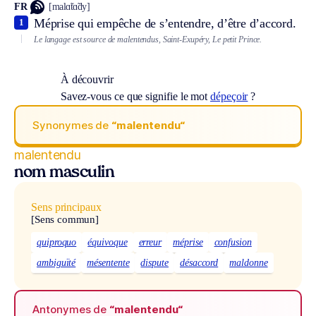
FR
[malɑ̃tɑ̃dy]
Méprise qui empêche de s’entendre, d’être d’accord.
1
Le langage est source de malentendus, Saint-Exupéry, Le petit Prince.
À découvrir
Savez-vous ce que signifie le mot
dépeçoir
?
Synonymes de
“malentendu“
malentendu
nom masculin
Sens principaux
[Sens commun]
quiproquo
équivoque
erreur
méprise
confusion
ambiguïté
mésentente
dispute
désaccord
maldonne
Antonymes de
“malentendu“