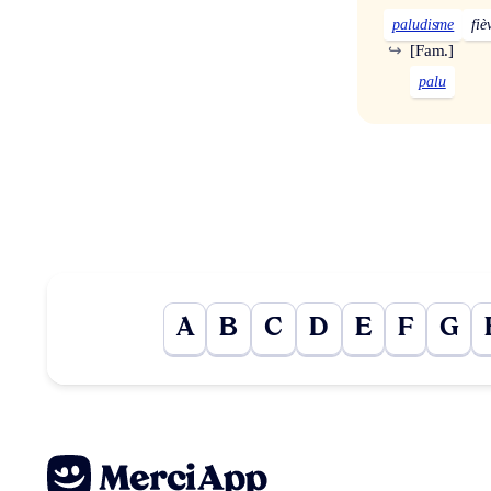
paludisme
fiè
↪
[Fam.]
palu
A
B
C
D
E
F
G