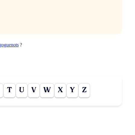
goguenots
?
T
U
V
W
X
Y
Z