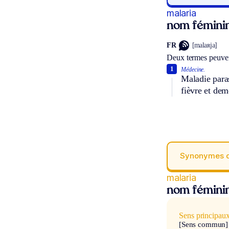
malaria
nom fémini
FR
[malaʀja]
Deux termes peuven
1
Médecine.
Maladie paras
fièvre et dem
Synonymes 
malaria
nom fémini
Sens principau
[Sens commun]