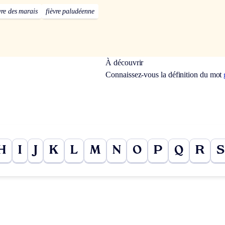
vre des marais
fièvre paludéenne
À découvrir
Connaissez-vous la définition du mot
H
I
J
K
L
M
N
O
P
Q
R
S