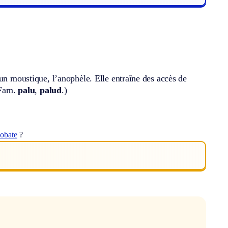
’un moustique, l’anophèle. Elle entraîne des accès de
Fam.
palu
,
palud
.)
lobate
?