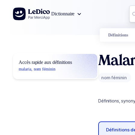
Aller au contenu
Co
Dictionnaire
0
r
Définitions
Malar
Accès rapide aux définitions
malaria, nom féminin
nom féminin
Définitions, synon
Définitions 