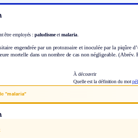
n
t être employés :
paludisme
et
malaria
.
itaire engendrée par un protozoaire et inoculée par la piqûre d
eure mortelle dans un nombre de cas non négligeable. (
Abrév.
À découvrir
Quelle est la définition du mot
pé
de
“malaria“
n
x