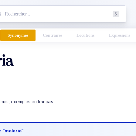
mmencez à chercher un mot dans le dictionnaire :
S
esults found.
Synonymes
Contraires
Locutions
Expressions
ia
ymes, exemples en français
de
“malaria“