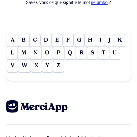
Savez-vous ce que signifie le mot
nelumbo
?
A
B
C
D
E
F
G
H
I
J
K
L
M
N
O
P
Q
R
S
T
U
V
W
X
Y
Z