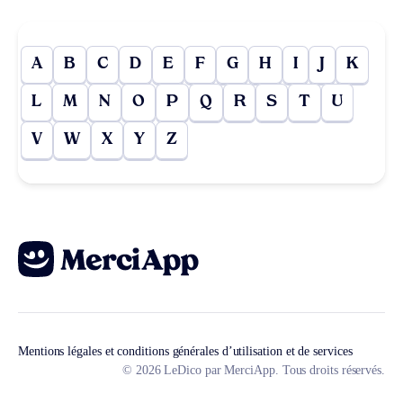
A
B
C
D
E
F
G
H
I
J
K
L
M
N
O
P
Q
R
S
T
U
V
W
X
Y
Z
Mentions légales et conditions générales d’utilisation et de services
© 2026 LeDico par MerciApp. Tous droits réservés.