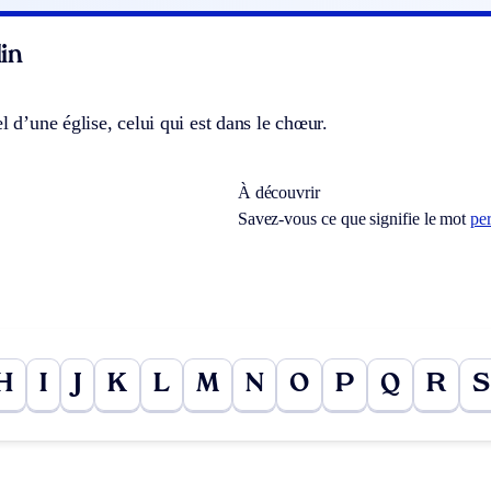
in
el d’une église, celui qui est dans le chœur.
À découvrir
Savez-vous ce que signifie le mot
per
H
I
J
K
L
M
N
O
P
Q
R
S