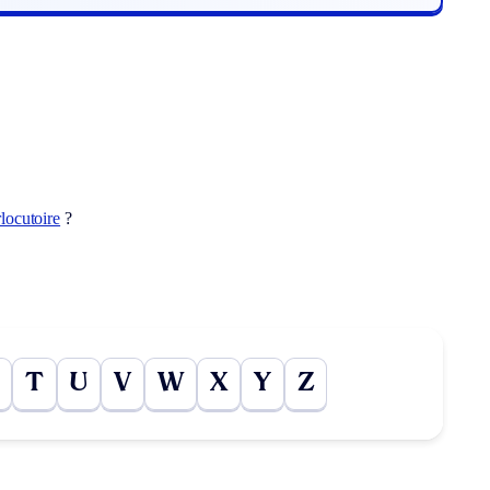
locutoire
?
T
U
V
W
X
Y
Z