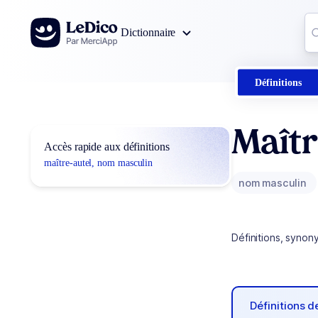
Aller au contenu
Co
Dictionnaire
0
r
Définitions
Maîtr
Accès rapide aux définitions
maître-autel, nom masculin
nom masculin
Définitions, synon
Définitions 