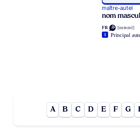
maître-autel
nom mascul
FR
[mɛtʀotɛl]
Principal aut
1
A
B
C
D
E
F
G