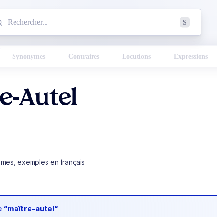
mmencez à chercher un mot dans le dictionnaire :
S
esults found.
Synonymes
Contraires
Locutions
Expressions
e-Autel
ymes, exemples en français
de
“maître-autel“