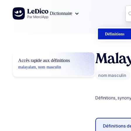
Aller au contenu
Co
Dictionnaire
0
r
Définitions
Mala
Accès rapide aux définitions
malayalam, nom masculin
nom masculin
Définitions, synon
Définitions 