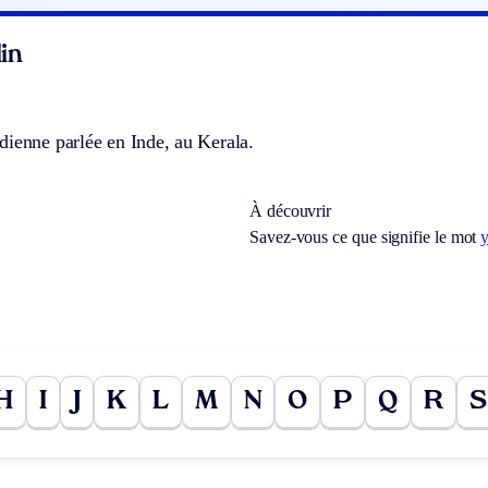
in
dienne parlée en Inde, au Kerala.
À découvrir
Savez-vous ce que signifie le mot
H
I
J
K
L
M
N
O
P
Q
R
S