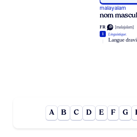
malayalam
nom mascul
FR
[malajalam]
1
Linguistique.
Langue dravi
A
B
C
D
E
F
G