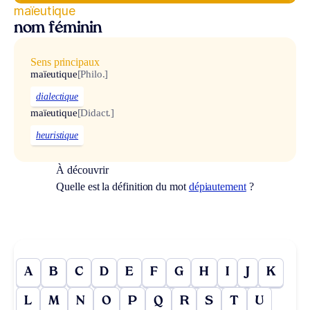
maïeutique
nom féminin
Sens principaux
maïeutique
[Philo.]
dialectique
maïeutique
[Didact.]
heuristique
À découvrir
Quelle est la définition du mot
dépiautement
?
A
B
C
D
E
F
G
H
I
J
K
L
M
N
O
P
Q
R
S
T
U