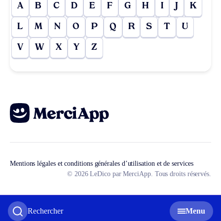
A
B
C
D
E
F
G
H
I
J
K
L
M
N
O
P
Q
R
S
T
U
V
W
X
Y
Z
Mentions légales et conditions générales d’utilisation et de services
© 2026 LeDico par MerciApp. Tous droits réservés.
Rechercher
Menu