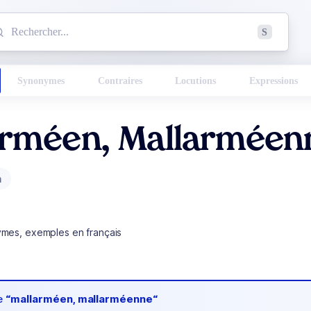
mmencez à chercher un mot dans le dictionnaire :
S
esults found.
Synonymes
Contraires
Locutions
Expressions
arméen, Mallarméen
m
ymes, exemples en français
de
“mallarméen, mallarméenne“