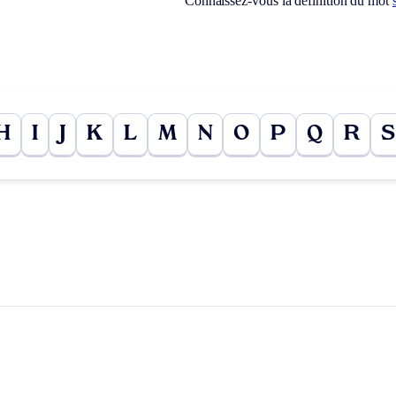
Connaissez-vous la définition du mot
H
I
J
K
L
M
N
O
P
Q
R
S