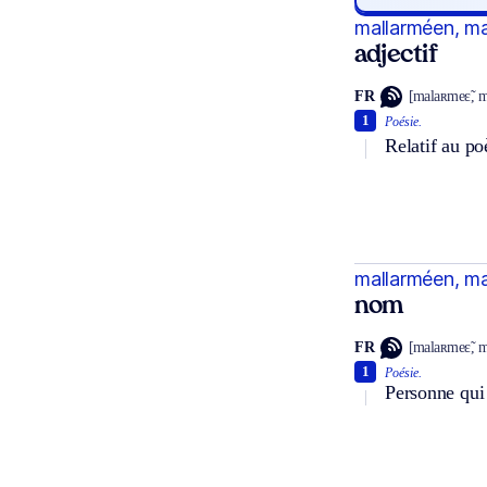
mallarméen, m
adjectif
FR
[malaʀmeɛ̃, 
1
Poésie.
Relatif au po
mallarméen, m
nom
FR
[malaʀmeɛ̃, 
1
Poésie.
Personne qui 