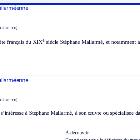
allarméenne
malaʀmeɛn]
e
ète français du XIX
siècle Stéphane Mallarmé, et notamment au
allarméenne
malaʀmeɛn]
s’intéresse à Stéphane Mallarmé, à son œuvre ou spécialisée dan
À découvrir