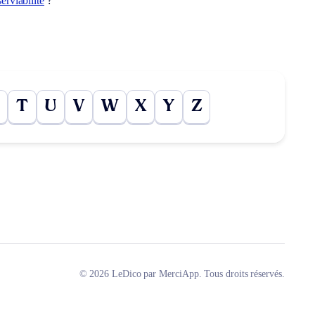
serviabilité
?
T
U
V
W
X
Y
Z
© 2026 LeDico par MerciApp. Tous droits réservés.