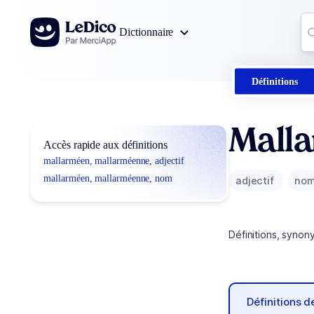
Aller au contenu
Co
Dictionnaire
0
r
Définitions
Mall
Accès rapide aux définitions
mallarméen, mallarméenne, adjectif
mallarméen, mallarméenne, nom
adjectif
no
Définitions, synon
Définitions 