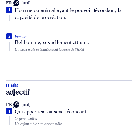
FR
[mɑl]
Homme ou animal ayant le pouvoir fécondant, la
1
capacité de procréation.
2
Familier.
Bel homme, sexuellement attirant.
Un beau mâle se tenait devant la porte de l’hôtel.
mâle
adjectif
FR
[mɑl]
Qui appartient au sexe fécondant.
1
Organes mâles.
Un enfant mâle ; un oiseau mâle.