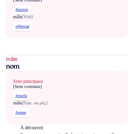
[Sens commun]
féminin
mâle
[Viril]
efféminé
mâle
nom
Sens principaux
[Sens commun]
femelle
mâle
[Fam. ou péj.]
femme
À découvrir