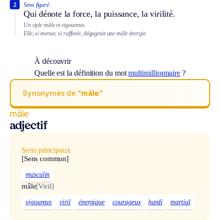
2
Sens figuré.
Qui dénote la force, la puissance, la virilité.
Un style mâle et vigoureux.
Elle, si menue, si raffinée, dégageait une mâle énergie.
À découvrir
Quelle est la définition du mot
multimillionnaire
?
Synonymes de
“mâle“
mâle
adjectif
Sens principaux
[Sens commun]
masculin
mâle
[Viril]
vigoureux
viril
énergique
courageux
hardi
martial