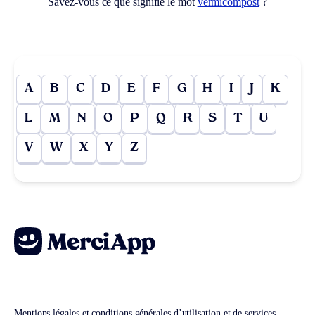
Savez-vous ce que signifie le mot
vermicompost
?
A
B
C
D
E
F
G
H
I
J
K
L
M
N
O
P
Q
R
S
T
U
V
W
X
Y
Z
Mentions légales et conditions générales d’utilisation et de services