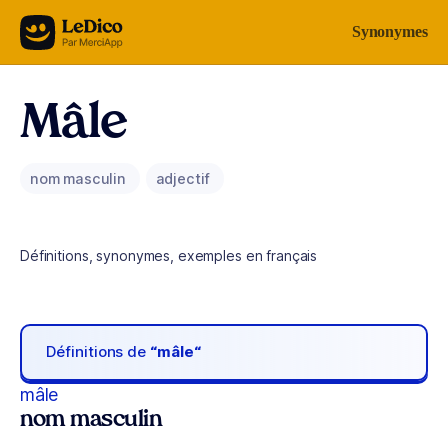
Aller au contenu
Synonymes
Mâle
nom masculin
adjectif
Définitions, synonymes, exemples en français
Définitions de
“mâle“
mâle
nom masculin