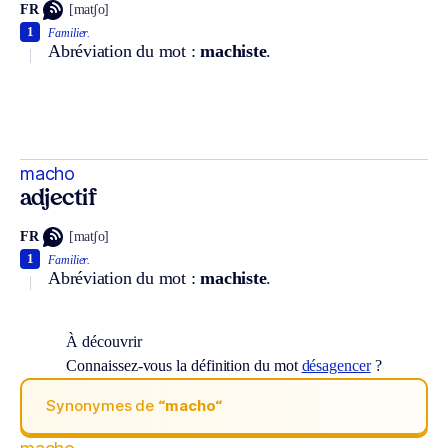
FR
[matʃo]
1
Familier.
Abréviation du mot :
machiste
.
macho
adjectif
FR
[matʃo]
1
Familier.
Abréviation du mot :
machiste
.
À découvrir
Connaissez-vous la définition du mot
désagencer
?
Synonymes de
“macho“