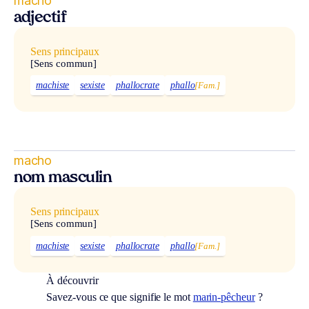
macho
adjectif
Sens principaux
[Sens commun]
machiste
sexiste
phallocrate
phallo
[Fam.]
macho
nom masculin
Sens principaux
[Sens commun]
machiste
sexiste
phallocrate
phallo
[Fam.]
À découvrir
Savez-vous ce que signifie le mot
marin-pêcheur
?