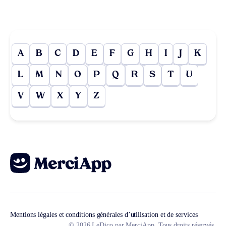
A
B
C
D
E
F
G
H
I
J
K
L
M
N
O
P
Q
R
S
T
U
V
W
X
Y
Z
Mentions légales et conditions générales d’utilisation et de services
© 2026 LeDico par MerciApp. Tous droits réservés.