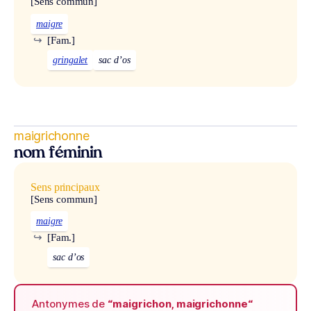
[Sens commun]
maigre
↪
[Fam.]
gringalet
sac d’os
maigrichonne
nom féminin
Sens principaux
[Sens commun]
maigre
↪
[Fam.]
sac d’os
Antonymes de
“maigrichon, maigrichonne“