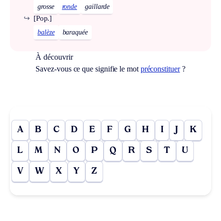
grosse
ronde
gaillarde
↪
[Pop.]
balèze
baraquée
À découvrir
Savez-vous ce que signifie le mot
préconstituer
?
A
B
C
D
E
F
G
H
I
J
K
L
M
N
O
P
Q
R
S
T
U
V
W
X
Y
Z