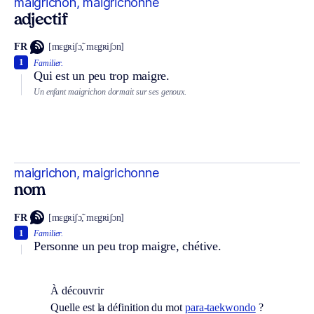
maigrichon, maigrichonne
adjectif
FR
[mɛgʀiʃɔ̃, mɛgʀiʃɔn]
1
Familier.
Qui est un peu trop maigre.
Un enfant maigrichon dormait sur ses genoux.
maigrichon, maigrichonne
nom
FR
[mɛgʀiʃɔ̃, mɛgʀiʃɔn]
1
Familier.
Personne un peu trop maigre, chétive.
À découvrir
Quelle est la définition du mot
para-taekwondo
?