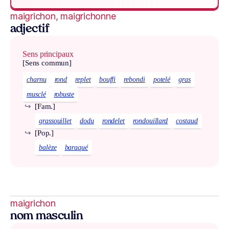
maigrichon, maigrichonne
adjectif
Sens principaux
[Sens commun]
charnu
rond
replet
bouffi
rebondi
potelé
gras
musclé
robuste
↪
[Fam.]
grassouillet
dodu
rondelet
rondouillard
costaud
↪
[Pop.]
balèze
baraqué
maigrichon
nom masculin