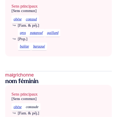
Sens principaux
[Sens commun]
obèse
costaud
↪
[Fam. & péj.]
gros
patapouf
gaillard
↪
[Pop.]
balèze
baraqué
maigrichonne
nom féminin
Sens principaux
[Sens commun]
obèse
costaude
↪
[Fam. & péj.]