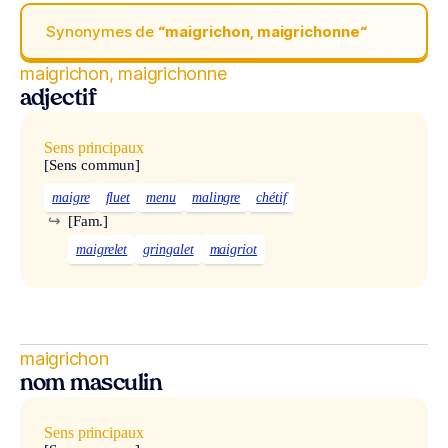
Synonymes de
“maigrichon, maigrichonne“
maigrichon, maigrichonne
adjectif
Sens principaux
[Sens commun]
maigre
fluet
menu
malingre
chétif
↪
[Fam.]
maigrelet
gringalet
maigriot
maigrichon
nom masculin
Sens principaux