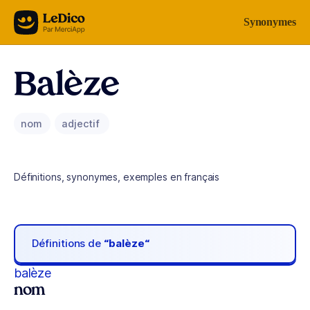
Aller au contenu
Synonymes
Balèze
nom
adjectif
Définitions, synonymes, exemples en français
Définitions de
“balèze“
balèze
nom