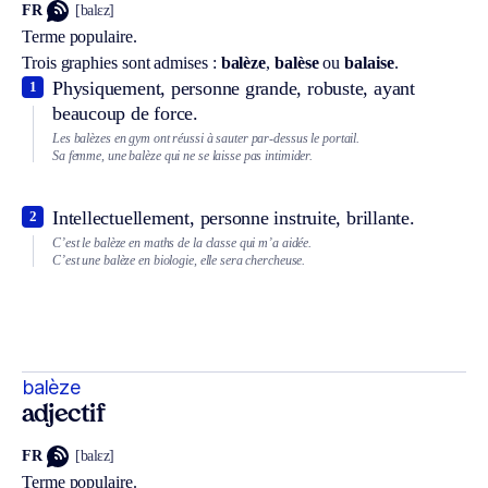
FR
[balɛz]
Terme populaire.
Trois graphies sont admises :
balèze
,
balèse
ou
balaise
.
Physiquement, personne grande, robuste, ayant
1
beaucoup de force.
Les balèzes en gym ont réussi à sauter par-dessus le portail.
Sa femme, une balèze qui ne se laisse pas intimider.
Intellectuellement, personne instruite, brillante.
2
C’est le balèze en maths de la classe qui m’a aidée.
C’est une balèze en biologie, elle sera chercheuse.
balèze
adjectif
FR
[balɛz]
Terme populaire.