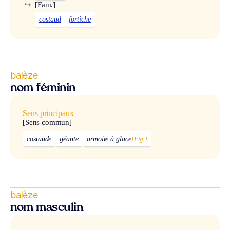
↪
[Fam.]
costaud
fortiche
balèze
nom féminin
Sens principaux
[Sens commun]
costaude
géante
armoire à glace
[Fig.]
balèze
nom masculin