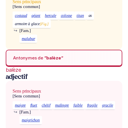
Sens principaux
[Sens commun]
costaud
géant
hercule
colosse
titan
as
armoire à glace
[Fig.]
↪
[Fam.]
malabar
Antonymes de
“balèze“
balèze
adjectif
Sens principaux
[Sens commun]
maigre
fluet
chétif
malingre
faible
fragile
gracile
↪
[Fam.]
maigrichon