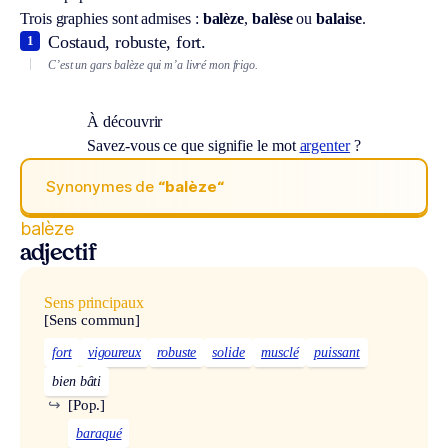
Trois graphies sont admises :
balèze
,
balèse
ou
balaise
.
Costaud, robuste, fort.
1
C’est un gars balèze qui m’a livré mon frigo.
À découvrir
Savez-vous ce que signifie le mot
argenter
?
Synonymes de
“balèze“
balèze
adjectif
Sens principaux
[Sens commun]
fort
vigoureux
robuste
solide
musclé
puissant
bien bâti
↪
[Pop.]
baraqué