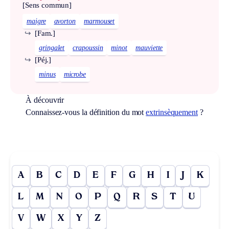
[Sens commun]
maigre
avorton
marmouset
↪
[Fam.]
gringalet
crapoussin
minot
mauviette
↪
[Péj.]
minus
microbe
À découvrir
Connaissez-vous la définition du mot
extrinsèquement
?
A
B
C
D
E
F
G
H
I
J
K
L
M
N
O
P
Q
R
S
T
U
V
W
X
Y
Z