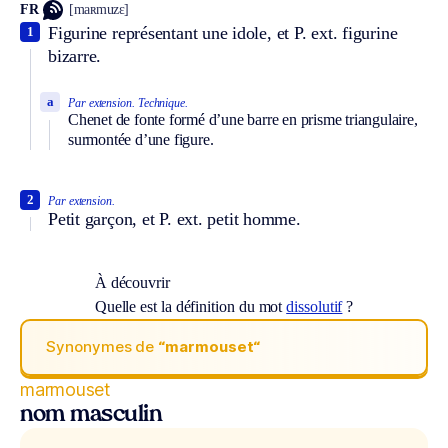
FR
[maʀmuzɛ]
Figurine représentant une idole, et
P. ext.
figurine
1
bizarre.
a
Par extension.
Technique.
Chenet de fonte formé d’une barre en prisme triangulaire,
surmontée d’une figure.
2
Par extension.
Petit garçon, et
P. ext.
petit homme.
À découvrir
Quelle est la définition du mot
dissolutif
?
Synonymes de
“marmouset“
marmouset
nom masculin