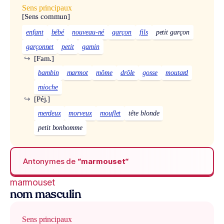
Sens principaux
[Sens commun]
enfant
bébé
nouveau-né
garçon
fils
petit garçon
garçonnet
petit
gamin
↪
[Fam.]
bambin
marmot
môme
drôle
gosse
moutard
mioche
↪
[Péj.]
merdeux
morveux
mouflet
tête blonde
petit bonhomme
Antonymes de
“marmouset“
marmouset
nom masculin
Sens principaux