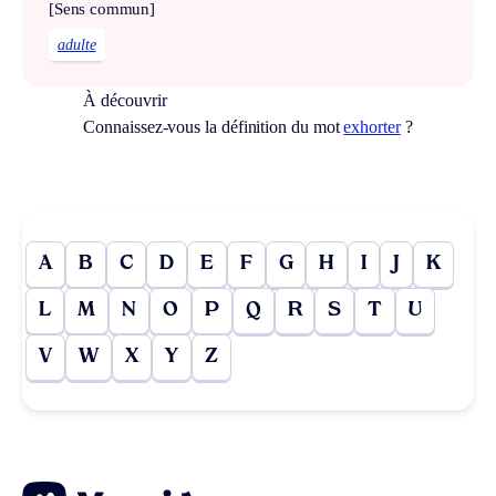
[Sens commun]
adulte
À découvrir
Connaissez-vous la définition du mot
exhorter
?
A
B
C
D
E
F
G
H
I
J
K
L
M
N
O
P
Q
R
S
T
U
V
W
X
Y
Z