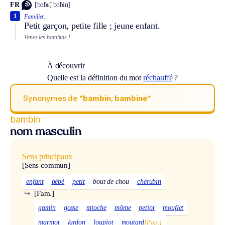
FR
[bɑ̃bɛ̃, bɑ̃bin]
1
Familier.
Petit garçon, petite fille ; jeune enfant.
Venez les bambins !
À découvrir
Quelle est la définition du mot
réchauffé
?
Synonymes de
“bambin, bambine“
bambin
nom masculin
Sens principaux
[Sens commun]
enfant
bébé
petit
bout de chou
chérubin
↪
[Fam.]
gamin
gosse
mioche
môme
petiot
mouflet
marmot
lardon
loupiot
moutard
[Pop.]