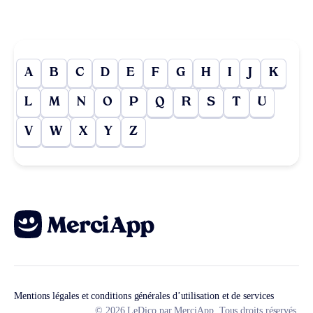
A
B
C
D
E
F
G
H
I
J
K
L
M
N
O
P
Q
R
S
T
U
V
W
X
Y
Z
Mentions légales et conditions générales d’utilisation et de services
© 2026 LeDico par MerciApp. Tous droits réservés.