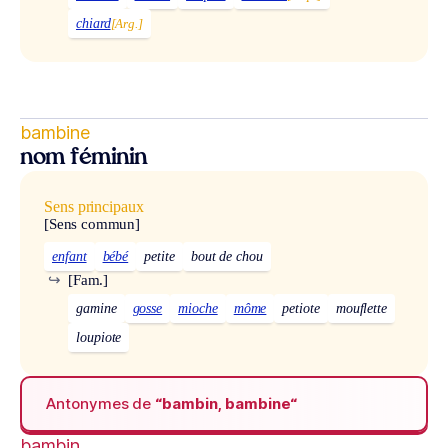
chiard
[Arg.]
bambine
nom féminin
Sens principaux
[Sens commun]
enfant
bébé
petite
bout de chou
↪
[Fam.]
gamine
gosse
mioche
môme
petiote
mouflette
loupiote
Antonymes de
“bambin, bambine“
bambin