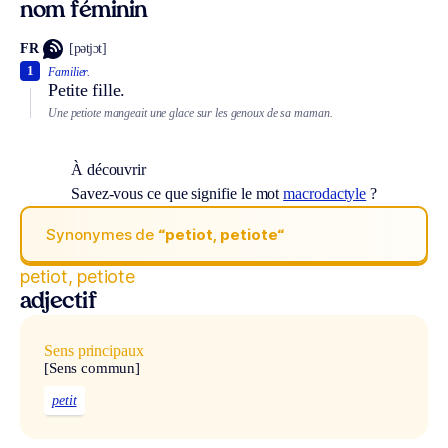
nom féminin
FR
[pətjɔt]
1
Familier.
Petite fille.
Une petiote mangeait une glace sur les genoux de sa maman.
À découvrir
Savez-vous ce que signifie le mot
macrodactyle
?
Synonymes de
“petiot, petiote“
petiot, petiote
adjectif
Sens principaux
[Sens commun]
petit