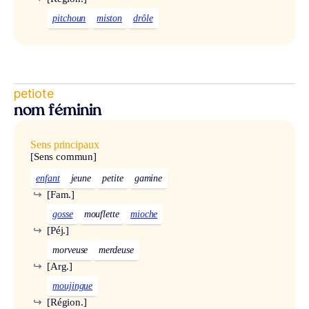
pitchoun
miston
drôle
petiote
nom féminin
Sens principaux
[Sens commun]
enfant
jeune
petite
gamine
↪
[Fam.]
gosse
mouflette
mioche
↪
[Péj.]
morveuse
merdeuse
↪
[Arg.]
moujingue
↪
[Région.]