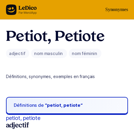
Aller au contenu
Synonymes
Petiot, Petiote
adjectif
nom masculin
nom féminin
Définitions, synonymes, exemples en français
Définitions de
“petiot, petiote“
petiot, petiote
adjectif