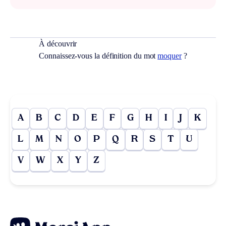
À découvrir
Connaissez-vous la définition du mot
moquer
?
A
B
C
D
E
F
G
H
I
J
K
L
M
N
O
P
Q
R
S
T
U
V
W
X
Y
Z