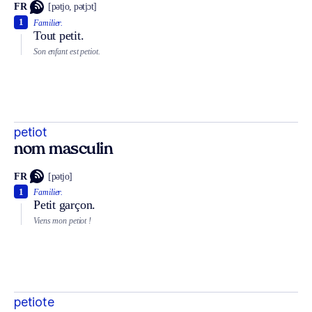
FR
[pətjo, pətjɔt]
1
Familier.
Tout petit.
Son enfant est petiot.
petiot
nom masculin
FR
[pətjo]
1
Familier.
Petit garçon.
Viens mon petiot !
petiote