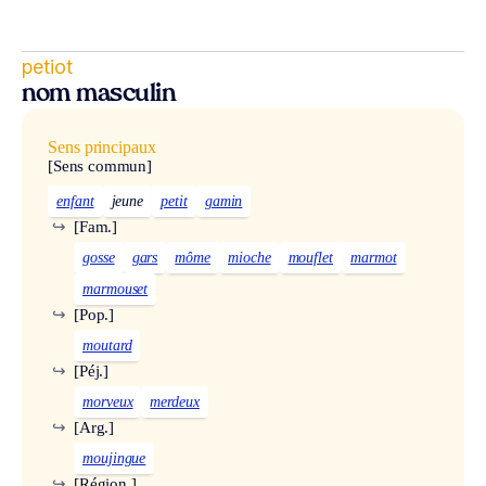
petiot
nom masculin
Sens principaux
[Sens commun]
enfant
jeune
petit
gamin
↪
[Fam.]
gosse
gars
môme
mioche
mouflet
marmot
marmouset
↪
[Pop.]
moutard
↪
[Péj.]
morveux
merdeux
↪
[Arg.]
moujingue
↪
[Région.]