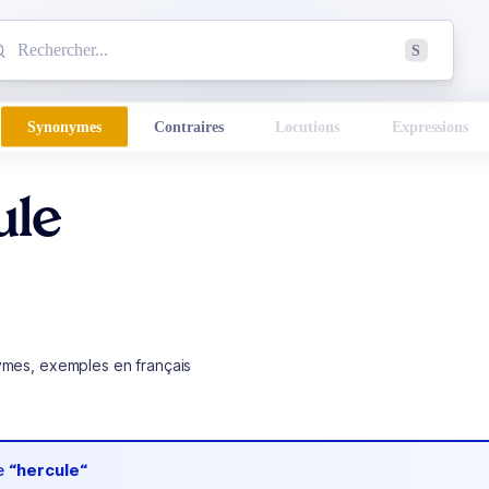
mmencez à chercher un mot dans le dictionnaire :
S
esults found.
Synonymes
Contraires
Locutions
Expressions
ule
ymes, exemples en français
de
“hercule“