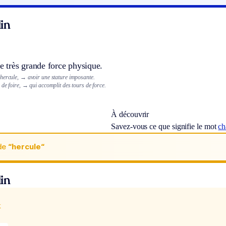
in
très grande force physique.
hercule,
→ avoir une stature imposante.
de foire,
→ qui accomplit des tours de force.
À découvrir
Savez-vous ce que signifie le mot
ch
de
“hercule“
in
x