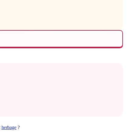
t
herbage
?