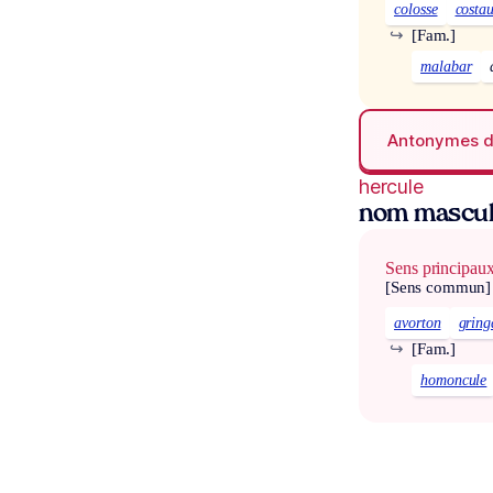
colosse
costa
↪
[Fam.]
malabar
Antonymes 
hercule
nom mascul
Sens principau
[Sens commun]
avorton
gring
↪
[Fam.]
homoncule