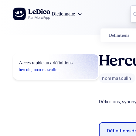
Aller au contenu
Co
Dictionnaire
0
r
Définitions
Herc
Accès rapide aux définitions
hercule, nom masculin
nom masculin
Définitions, synon
Définitions 