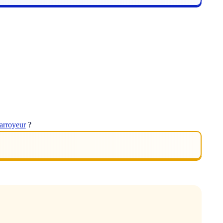
arroyeur
?