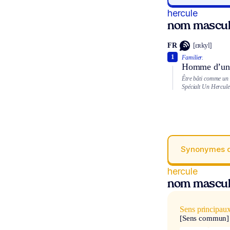
hercule
nom mascul
FR
[ɛʀkyl]
1
Familier.
Homme d’une 
Être bâti comme un 
Spécialt
Un Hercule 
Synonymes 
hercule
nom mascul
Sens principau
[Sens commun]