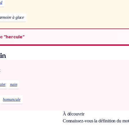
ud
armoire à glace
de
“hercule“
in
x
alet
nain
homuncule
À découvrir
Connaissez-vous la définition du mo