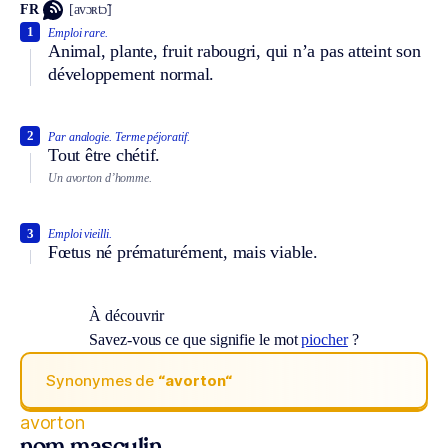
FR
[avɔʀtɔ̃]
1
Emploi rare.
Animal, plante, fruit rabougri, qui n’a pas atteint son
développement normal.
2
Par analogie.
Terme péjoratif.
Tout être chétif.
Un avorton d’homme.
3
Emploi vieilli.
Fœtus né prématurément, mais viable.
À découvrir
Savez-vous ce que signifie le mot
piocher
?
Synonymes de
“avorton“
avorton