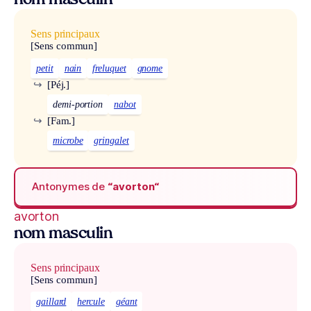
nom masculin
Sens principaux
[Sens commun]
petit
nain
freluquet
gnome
↪
[Péj.]
demi-portion
nabot
↪
[Fam.]
microbe
gringalet
Antonymes de
“avorton“
avorton
nom masculin
Sens principaux
[Sens commun]
gaillard
hercule
géant