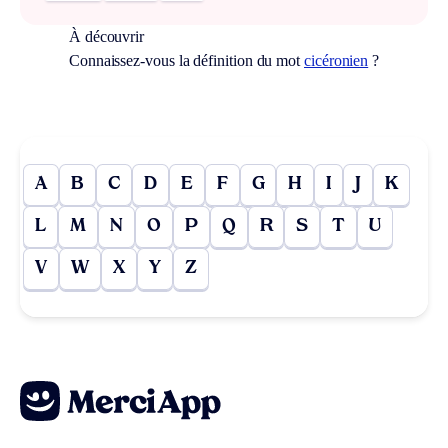
À découvrir
Connaissez-vous la définition du mot
cicéronien
?
A
B
C
D
E
F
G
H
I
J
K
L
M
N
O
P
Q
R
S
T
U
V
W
X
Y
Z