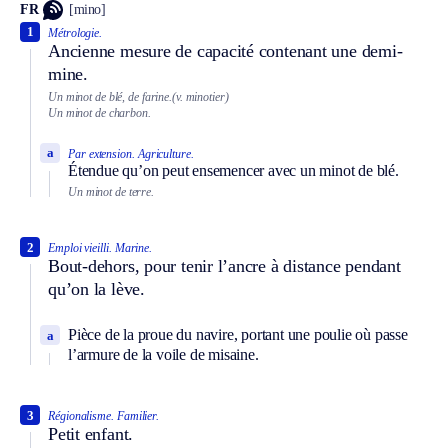
FR
[mino]
1
Métrologie.
Ancienne mesure de capacité contenant une demi-
mine.
Un minot de blé, de farine.
(v. minotier)
Un minot de charbon.
a
Par extension.
Agriculture.
Étendue qu’on peut ensemencer avec un minot de blé.
Un minot de terre.
2
Emploi vieilli.
Marine.
Bout-dehors, pour tenir l’ancre à distance pendant
qu’on la lève.
Pièce de la proue du navire, portant une poulie où passe
a
l’armure de la voile de misaine.
3
Régionalisme.
Familier.
Petit enfant.