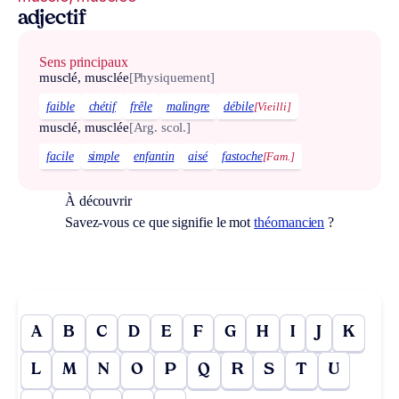
adjectif
Sens principaux
musclé, musclée
[Physiquement]
faible
chétif
frêle
malingre
débile
[Vieilli]
musclé, musclée
[Arg. scol.]
facile
simple
enfantin
aisé
fastoche
[Fam.]
À découvrir
Savez-vous ce que signifie le mot
théomancien
?
A
B
C
D
E
F
G
H
I
J
K
L
M
N
O
P
Q
R
S
T
U