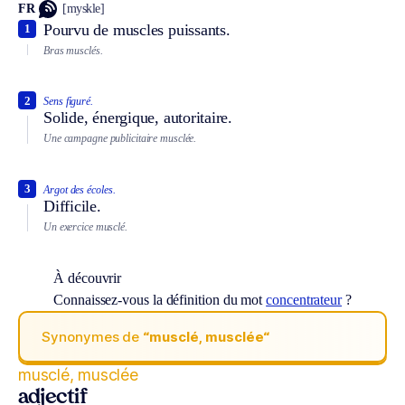
FR
[myskle]
Pourvu de muscles puissants.
1
Bras musclés.
2
Sens figuré.
Solide, énergique, autoritaire.
Une campagne publicitaire musclée.
3
Argot des écoles.
Difficile.
Un exercice musclé.
À découvrir
Connaissez-vous la définition du mot
concentrateur
?
Synonymes de
“musclé, musclée“
musclé, musclée
adjectif