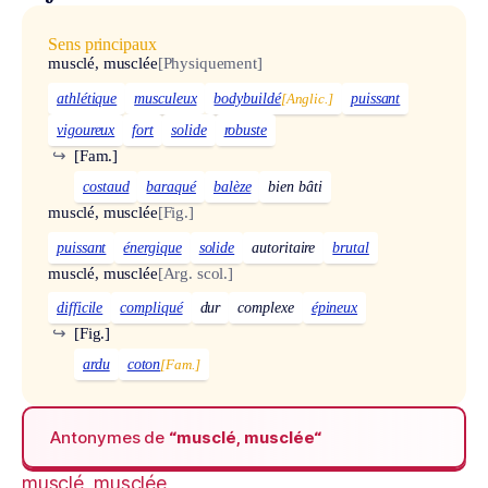
Sens principaux
musclé, musclée
[Physiquement]
athlétique
musculeux
bodybuildé
[Anglic.]
puissant
vigoureux
fort
solide
robuste
↪
[Fam.]
costaud
baraqué
balèze
bien bâti
musclé, musclée
[Fig.]
puissant
énergique
solide
autoritaire
brutal
musclé, musclée
[Arg. scol.]
difficile
compliqué
dur
complexe
épineux
↪
[Fig.]
ardu
coton
[Fam.]
Antonymes de
“musclé, musclée“
musclé, musclée