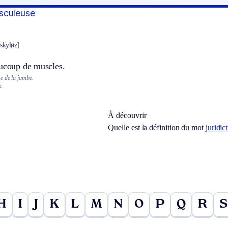
sculeuse
skyløz]
aucoup de muscles.
e de la jambe.
.
À découvrir
Quelle est la définition du mot
juridic
H
I
J
K
L
M
N
O
P
Q
R
S