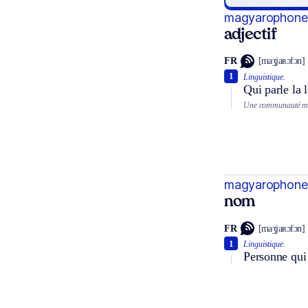
magyarophone
adjectif
FR
[maʒjaʀɔfɔn]
1
Linguistique.
Qui parle la 
Une communauté m
magyarophone
nom
FR
[maʒjaʀɔfɔn]
1
Linguistique.
Personne qui