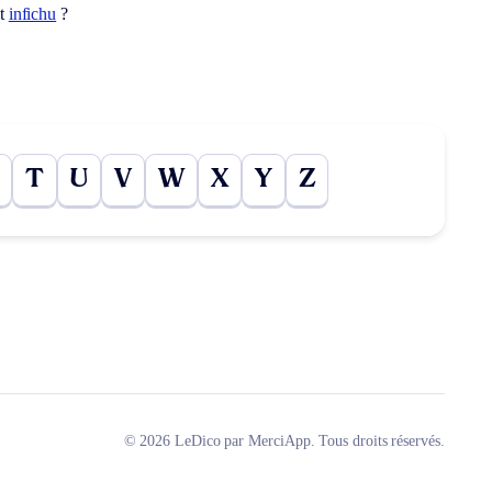
ot
infichu
?
T
U
V
W
X
Y
Z
© 2026 LeDico par MerciApp. Tous droits réservés.