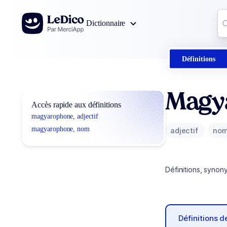
Aller au contenu
Co
Dictionnaire
0
r
Définitions
Magy
Accès rapide aux définitions
magyarophone, adjectif
magyarophone, nom
adjectif
no
Définitions, synon
Définitions 