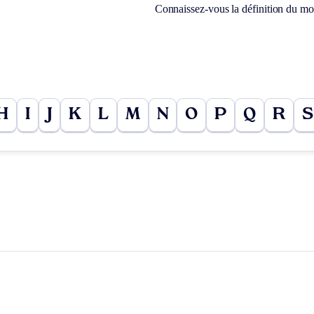
Connaissez-vous la définition du m
H
I
J
K
L
M
N
O
P
Q
R
S