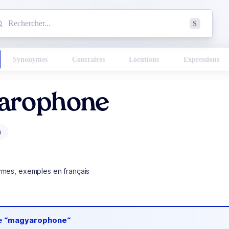
mmencez à chercher un mot dans le dictionnaire :
S
esults found.
Synonymes
Contraires
Locutions
Expressions
arophone
m
ymes, exemples en français
de
“magyarophone“