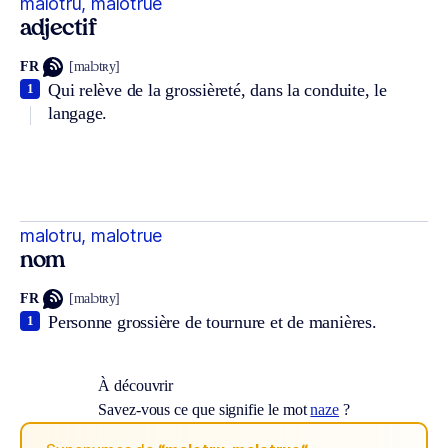
malotru, malotrue
adjectif
FR
[malɔtʀy]
Qui relève de la grossièreté, dans la conduite, le
1
langage.
malotru, malotrue
nom
FR
[malɔtʀy]
Personne grossière de tournure et de manières.
1
À découvrir
Savez-vous ce que signifie le mot
naze
?