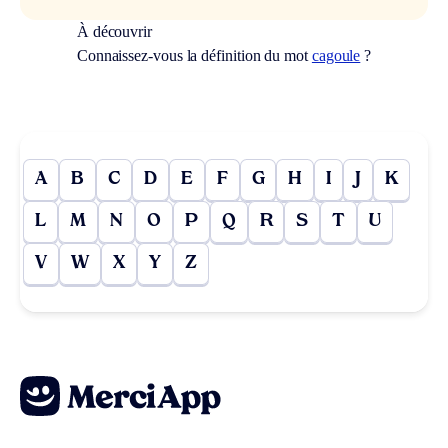
À découvrir
Connaissez-vous la définition du mot
cagoule
?
A
B
C
D
E
F
G
H
I
J
K
L
M
N
O
P
Q
R
S
T
U
V
W
X
Y
Z