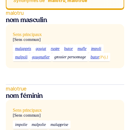
Synonymes de
“malotru, malotrue“
malotru
nom masculin
Sens principaux
[Sens commun]
malappris
goujat
rustre
butor
mufle
impoli
malpoli
gougnafier
grossier personnage
butor
[Péj.]
malotrue
nom féminin
Sens principaux
[Sens commun]
impolie
malpolie
malapprise