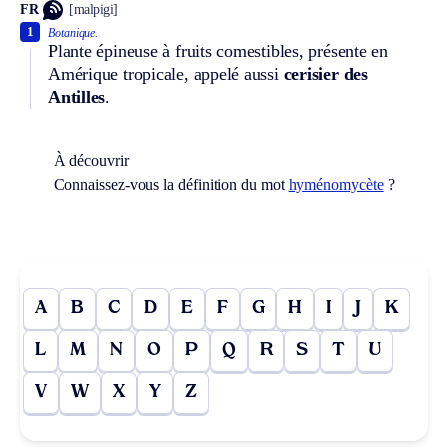
FR
[malpigi]
1
Botanique.
Plante épineuse à fruits comestibles, présente en
Amérique tropicale, appelé aussi
cerisier des
Antilles
.
À découvrir
Connaissez-vous la définition du mot
hyménomycète
?
A
B
C
D
E
F
G
H
I
J
K
L
M
N
O
P
Q
R
S
T
U
V
W
X
Y
Z