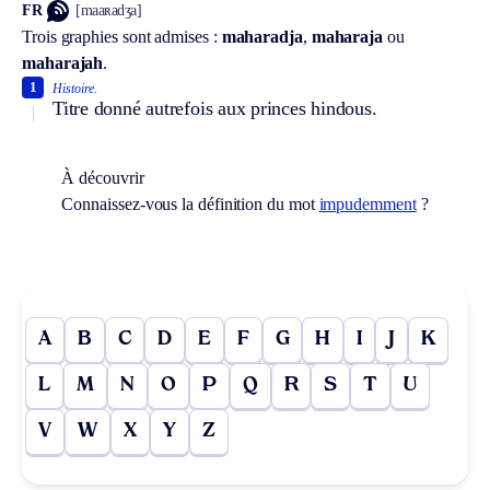
FR
[maaʀadʒa]
Trois graphies sont admises :
maharadja
,
maharaja
ou
maharajah
.
1
Histoire.
Titre donné autrefois aux princes hindous.
À découvrir
Connaissez-vous la définition du mot
impudemment
?
A
B
C
D
E
F
G
H
I
J
K
L
M
N
O
P
Q
R
S
T
U
V
W
X
Y
Z