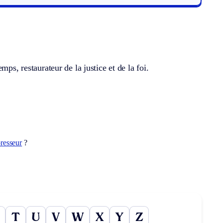
ps, restaurateur de la justice et de la foi.
resseur
?
T
U
V
W
X
Y
Z