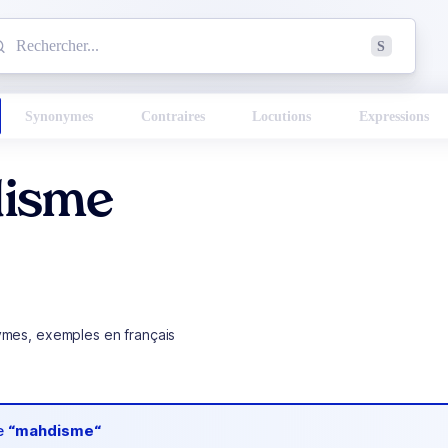
mmencez à chercher un mot dans le dictionnaire :
S
esults found.
Synonymes
Contraires
Locutions
Expressions
isme
ymes, exemples en français
de
“mahdisme“