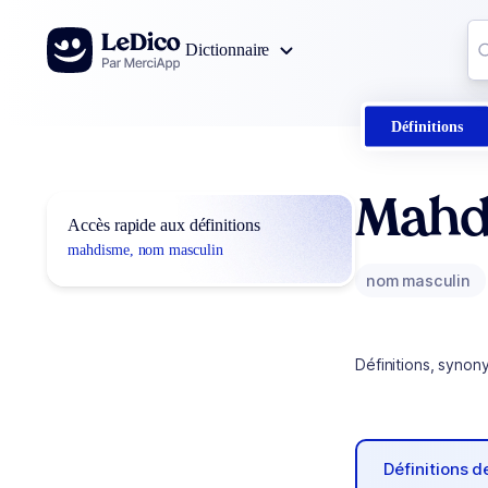
Aller au contenu
Co
Dictionnaire
0
r
Définitions
Mahd
Accès rapide aux définitions
mahdisme, nom masculin
nom masculin
Définitions, synon
Définitions 