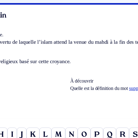
in
e.
ertu de laquelle l’islam attend la venue du mahdi à la fin des tem
ligieux basé sur cette croyance.
À découvrir
Quelle est la définition du mot
supp
H
I
J
K
L
M
N
O
P
Q
R
S