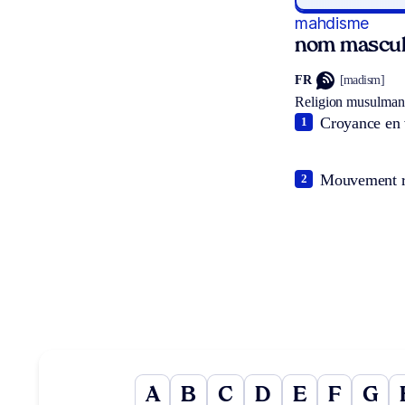
mahdisme
nom mascul
FR
[madism]
Religion musulman
Croyance en v
1
Mouvement re
2
A
B
C
D
E
F
G