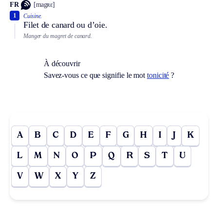
FR
[magʀɛ]
1
Cuisine.
Filet de canard ou d’oie.
Manger du magret de canard.
À découvrir
Savez-vous ce que signifie le mot
tonicité
?
A
B
C
D
E
F
G
H
I
J
K
L
M
N
O
P
Q
R
S
T
U
V
W
X
Y
Z