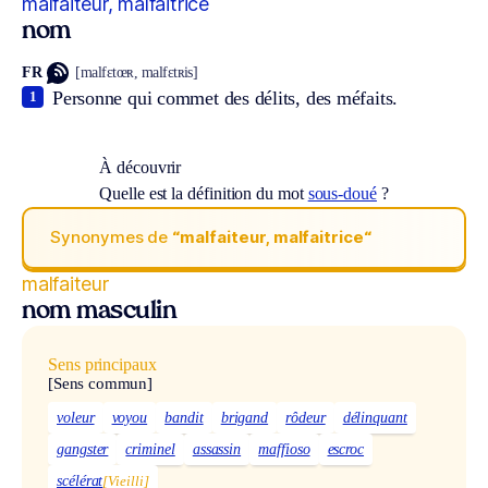
malfaiteur, malfaitrice
nom
FR
[malfɛtœʀ, malfɛtʀis]
Personne qui commet des délits, des méfaits.
1
À découvrir
Quelle est la définition du mot
sous-doué
?
Synonymes de
“malfaiteur, malfaitrice“
malfaiteur
nom masculin
Sens principaux
[Sens commun]
voleur
voyou
bandit
brigand
rôdeur
délinquant
gangster
criminel
assassin
maffioso
escroc
scélérat
[Vieilli]