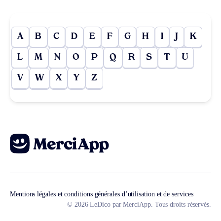
A
B
C
D
E
F
G
H
I
J
K
L
M
N
O
P
Q
R
S
T
U
V
W
X
Y
Z
Mentions légales et conditions générales d’utilisation et de services
© 2026 LeDico par MerciApp. Tous droits réservés.