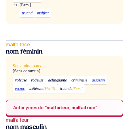
↪
[Fam.]
truand
malfrat
malfaitrice
nom féminin
Sens principaux
[Sens commun]
voleuse
rôdeuse
délinquante
criminelle
assassin
escroc
scélérate
[Vieilli]
truande
[Fam.]
Antonymes de
“malfaiteur, malfaitrice“
malfaiteur
nom masculin