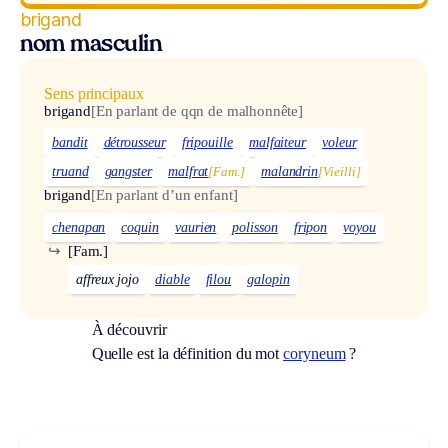
brigand
nom masculin
Sens principaux
brigand
[En parlant de qqn de malhonnête]
bandit
détrousseur
fripouille
malfaiteur
voleur
truand
gangster
malfrat
[Fam.]
malandrin
[Vieilli]
brigand
[En parlant d’un enfant]
chenapan
coquin
vaurien
polisson
fripon
voyou
↪
[Fam.]
affreux jojo
diable
filou
galopin
À découvrir
Quelle est la définition du mot
coryneum
?