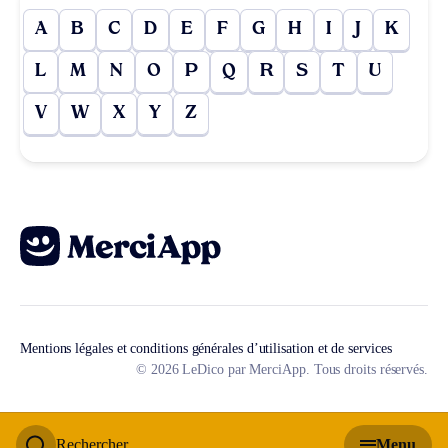
A
B
C
D
E
F
G
H
I
J
K
L
M
N
O
P
Q
R
S
T
U
V
W
X
Y
Z
Mentions légales et conditions générales d’utilisation et de services
© 2026 LeDico par MerciApp. Tous droits réservés.
Rechercher
Menu