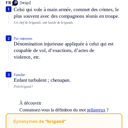
FR
[bʀigɑ̃]
Celui qui vole à main armée, commet des crimes, le
1
plus souvent avec des compagnons réunis en troupe.
Un chef de brigands, une bande de brigands.
2
Par extension.
Dénomination injurieuse appliquée à celui qui est
coupable de vol, d’exactions, d’actes de
violence, etc.
3
Familier.
Enfant turbulent ; chenapan.
Petit brigand !
À découvrir
Connaissez-vous la définition du mot
pellagreux
?
Synonymes de
“brigand“