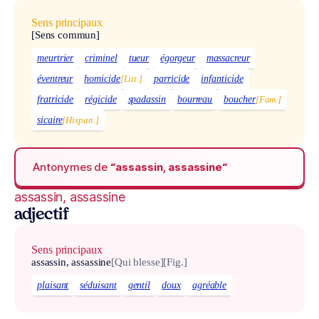
Sens principaux
[Sens commun]
meurtrier
criminel
tueur
égorgeur
massacreur
éventreur
homicide
[Litt.]
parricide
infanticide
fratricide
régicide
spadassin
bourreau
boucher
[Fam.]
sicaire
[Hispan.]
Antonymes de
“assassin, assassine“
assassin, assassine
adjectif
Sens principaux
assassin, assassine
[Qui blesse]
[Fig.]
plaisant
séduisant
gentil
doux
agréable