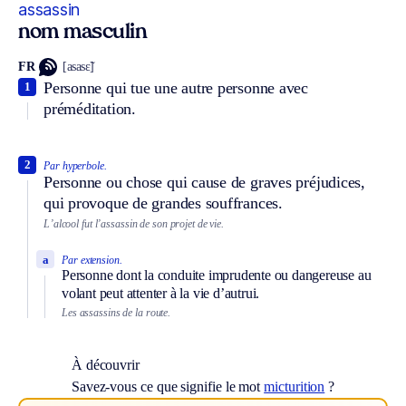
assassin
nom masculin
FR
[asasɛ̃]
Personne qui tue une autre personne avec
1
préméditation.
2
Par hyperbole.
Personne ou chose qui cause de graves préjudices,
qui provoque de grandes souffrances.
L’alcool fut l’assassin de son projet de vie.
a
Par extension.
Personne dont la conduite imprudente ou dangereuse au
volant peut attenter à la vie d’autrui.
Les assassins de la route.
À découvrir
Savez-vous ce que signifie le mot
micturition
?