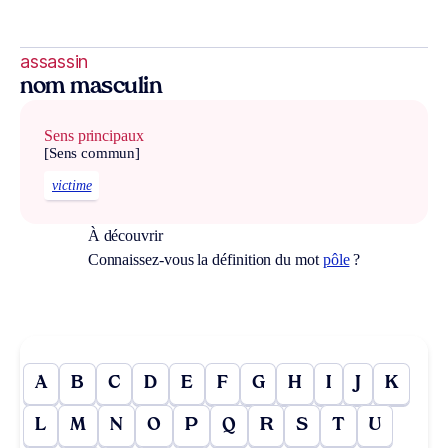
assassin
nom masculin
Sens principaux
[Sens commun]
victime
À découvrir
Connaissez-vous la définition du mot
pôle
?
A
B
C
D
E
F
G
H
I
J
K
L
M
N
O
P
Q
R
S
T
U