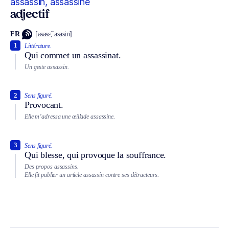
assassin, assassine
adjectif
FR
[asasɛ̃, asasin]
1
Littérature.
Qui commet un assassinat.
Un geste assassin.
2
Sens figuré.
Provocant.
Elle m’adressa une œillade assassine.
3
Sens figuré.
Qui blesse, qui provoque la souffrance.
Des propos assassins.
Elle fit publier un article assassin contre ses détracteurs.