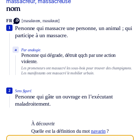
massacreur, massacreuse
nom
FR
[masakʀœʀ, masakʀøz]
Personne qui massacre une personne, un animal ; qui
1
participe à un massacre.
a
Par analogie.
Personne qui dégrade, détruit qqch par une action
violente.
Les promeneurs ont massacré les sous-bois pour trouver des champignons.
Les manifestants ont massacré le mobilier urbain.
2
Sens figuré.
Personne qui gâte un ouvrage en l’exécutant
maladroitement.
À découvrir
Quelle est la définition du mot
navarin
?