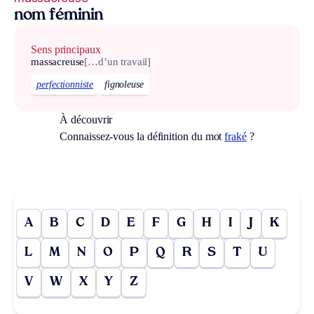
nom féminin
Sens principaux
massacreuse
[…d’un travail]
perfectionniste
fignoleuse
À découvrir
Connaissez-vous la définition du mot
fraké
?
A
B
C
D
E
F
G
H
I
J
K
L
M
N
O
P
Q
R
S
T
U
V
W
X
Y
Z