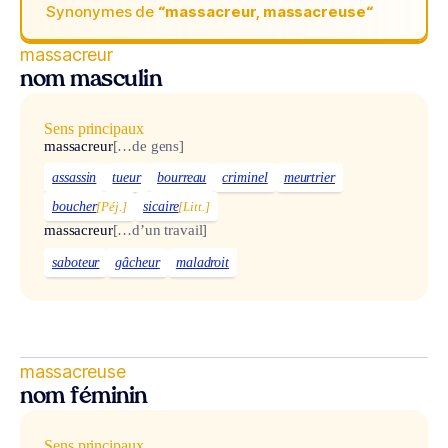
Synonymes de
“massacreur, massacreuse“
massacreur
nom masculin
Sens principaux
massacreur
[…de gens]
assassin
tueur
bourreau
criminel
meurtrier
boucher
[Péj.]
sicaire
[Litt.]
massacreur
[…d’un travail]
saboteur
gâcheur
maladroit
massacreuse
nom féminin
Sens principaux