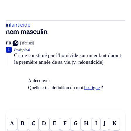
infanticide
nom masculin
FR
[ɛ̃fɑ̃tisid]
1
Droit pénal.
Crime constitué par l’homicide sur un enfant durant
la première année de sa vie.
(v. néonaticide)
À découvrir
Quelle est la définition du mot
becfigue
?
A
B
C
D
E
F
G
H
I
J
K