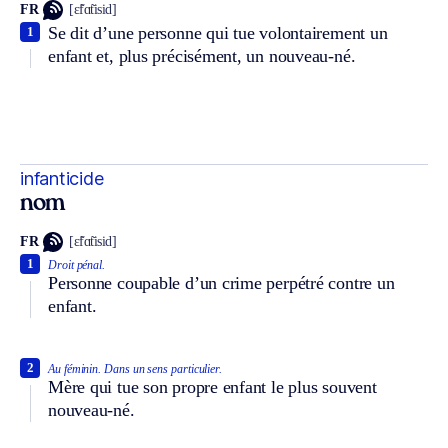
FR
[ɛ̃fɑ̃tisid]
Se dit d’une personne qui tue volontairement un
1
enfant et, plus précisément, un nouveau-né.
infanticide
nom
FR
[ɛ̃fɑ̃tisid]
1
Droit pénal.
Personne coupable d’un crime perpétré contre un
enfant.
2
Au féminin.
Dans un sens particulier.
Mère qui tue son propre enfant le plus souvent
nouveau-né.