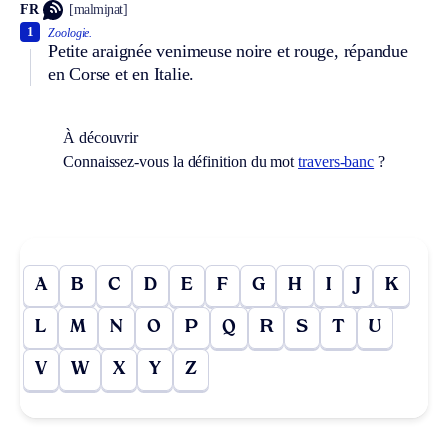
FR
[malmiɲat]
1
Zoologie.
Petite araignée venimeuse noire et rouge, répandue
en Corse et en Italie.
À découvrir
Connaissez-vous la définition du mot
travers-banc
?
A
B
C
D
E
F
G
H
I
J
K
L
M
N
O
P
Q
R
S
T
U
V
W
X
Y
Z