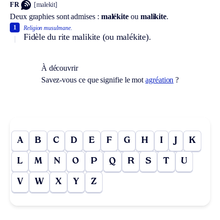
FR
[malekit]
Deux graphies sont admises :
malékite
ou
malikite
.
1
Religion musulmane.
Fidèle du rite malikite (ou malékite).
À découvrir
Savez-vous ce que signifie le mot
agréation
?
A
B
C
D
E
F
G
H
I
J
K
L
M
N
O
P
Q
R
S
T
U
V
W
X
Y
Z