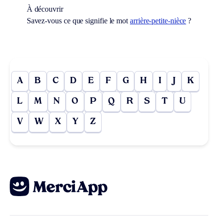
À découvrir
Savez-vous ce que signifie le mot
arrière-petite-nièce
?
A
B
C
D
E
F
G
H
I
J
K
L
M
N
O
P
Q
R
S
T
U
V
W
X
Y
Z