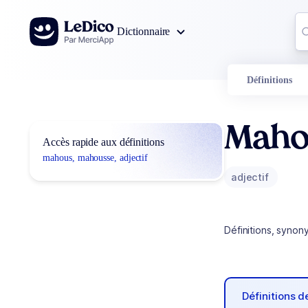
Aller au contenu
Co
Dictionnaire
0
r
Définitions
Maho
Accès rapide aux définitions
mahous, mahousse, adjectif
adjectif
Définitions, synon
Définitions 