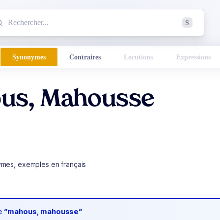
mmencez à chercher un mot dans le dictionnaire :
S
esults found.
Synonymes
Contraires
Locutions
Expressions
us, Mahousse
ymes, exemples en français
de
“mahous, mahousse“