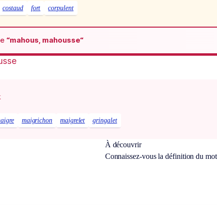
costaud
fort
corpulent
de
“mahous, mahousse“
usse
x
aigre
maigrichon
maigrelet
gringalet
À découvrir
Connaissez-vous la définition du mo