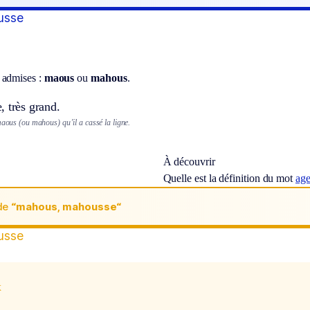
usse
 admises :
maous
ou
mahous
.
 très grand.
maous (ou mahous) qu’il a cassé la ligne.
À découvrir
Quelle est la définition du mot
ag
de
“mahous, mahousse“
usse
x