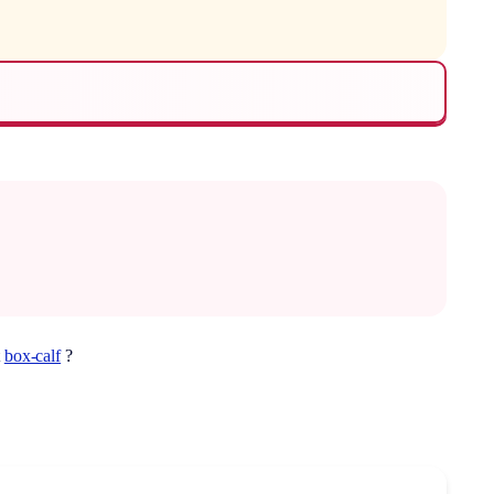
t
box-calf
?