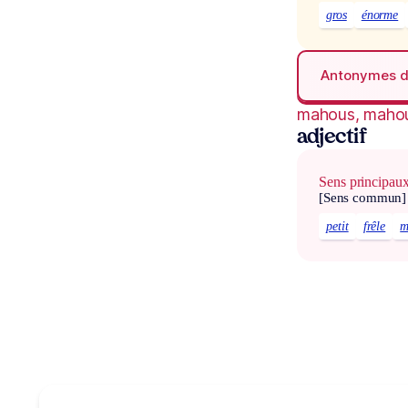
gros
énorme
Antonymes 
mahous, maho
adjectif
Sens principau
[Sens commun]
petit
frêle
m