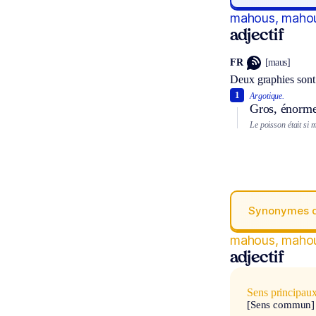
mahous, maho
adjectif
FR
[maus]
Deux graphies sont
1
Argotique.
Gros, énorme,
Le poisson était si 
Synonymes 
mahous, maho
adjectif
Sens principau
[Sens commun]