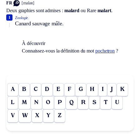
FR
[malaʀ]
Deux graphies sont admises :
malard
ou
Rare
malart
.
1
Zoologie.
Canard sauvage mâle.
À découvrir
Connaissez-vous la définition du mot
pochetron
?
A
B
C
D
E
F
G
H
I
J
K
L
M
N
O
P
Q
R
S
T
U
V
W
X
Y
Z