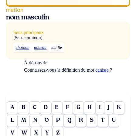
maillon
nom masculin
Sens principaux
[Sens commun]
chaînon
anneau
maille
À découvrir
Connaissez-vous la définition du mot
canisse
?
A
B
C
D
E
F
G
H
I
J
K
L
M
N
O
P
Q
R
S
T
U
V
W
X
Y
Z