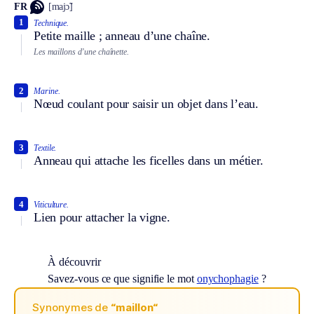
FR
[majɔ̃]
1
Technique.
Petite maille ; anneau d’une chaîne.
Les maillons d’une chaînette.
2
Marine.
Nœud coulant pour saisir un objet dans l’eau.
3
Textile.
Anneau qui attache les ficelles dans un métier.
4
Viticulture.
Lien pour attacher la vigne.
À découvrir
Savez-vous ce que signifie le mot
onychophagie
?
Synonymes de
“maillon“