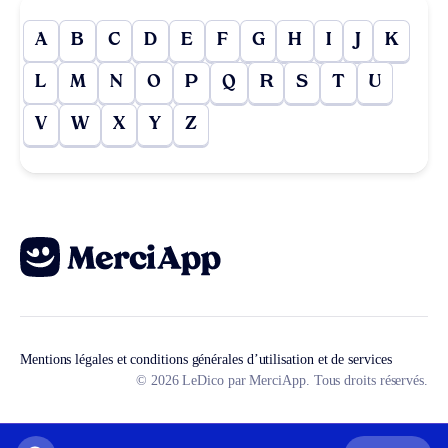
A
B
C
D
E
F
G
H
I
J
K
L
M
N
O
P
Q
R
S
T
U
V
W
X
Y
Z
Mentions légales et conditions générales d’utilisation et de services
© 2026 LeDico par MerciApp. Tous droits réservés.