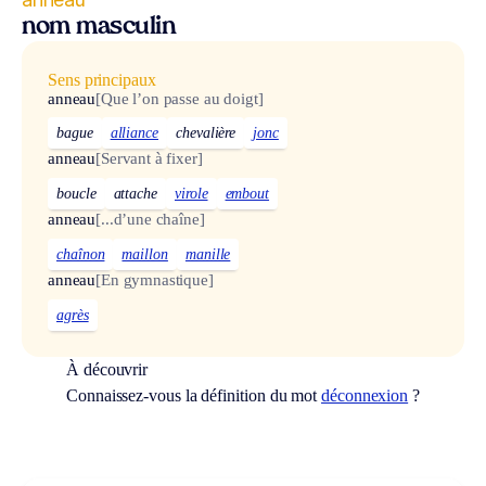
nom masculin
Sens principaux
anneau
[Que l’on passe au doigt]
bague
alliance
chevalière
jonc
anneau
[Servant à fixer]
boucle
attache
virole
embout
anneau
[...d’une chaîne]
chaînon
maillon
manille
anneau
[En gymnastique]
agrès
À découvrir
Connaissez-vous la définition du mot
déconnexion
?