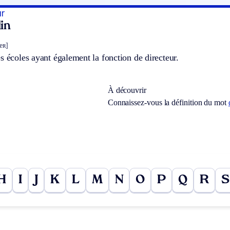
ur
in
œʀ]
s écoles ayant également la fonction de directeur.
À découvrir
Connaissez-vous la définition du mot
H
I
J
K
L
M
N
O
P
Q
R
S