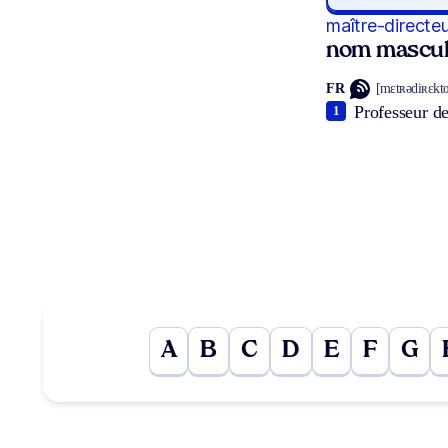
maître-directe
nom mascul
FR
[mɛtʀədiʀɛkt
Professeur de
1
A
B
C
D
E
F
G