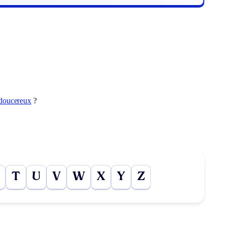
doucereux
?
T
U
V
W
X
Y
Z