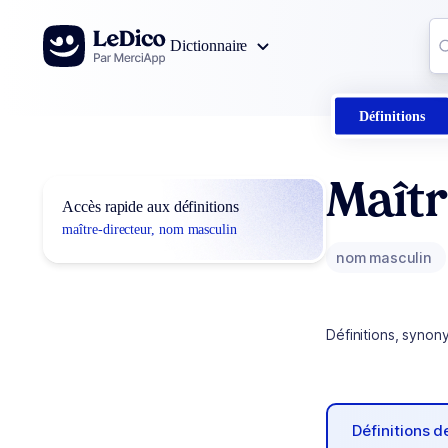
Aller au contenu
Co
Dictionnaire
0
r
Définitions
Maîtr
Accès rapide aux définitions
maître-directeur, nom masculin
nom masculin
Définitions, synon
Définitions 