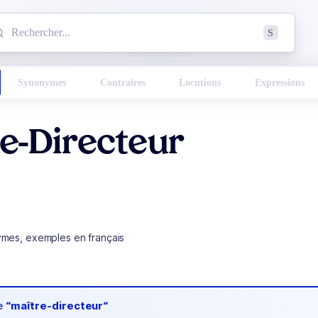
mmencez à chercher un mot dans le dictionnaire :
S
esults found.
Synonymes
Contraires
Locutions
Expressions
e-Directeur
ymes, exemples en français
de
“maître-directeur“