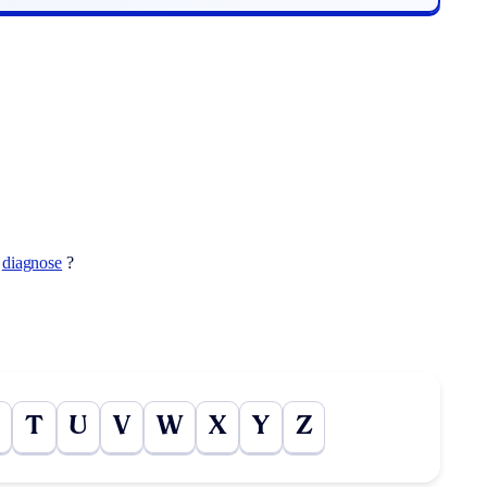
t
diagnose
?
T
U
V
W
X
Y
Z