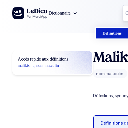
Aller au contenu
Co
Dictionnaire
0
r
Définitions
Mali
Accès rapide aux définitions
malikisme, nom masculin
nom masculin
Définitions, synon
Définitions 