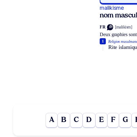
malikisme
nom mascul
FR
[malikism]
Deux graphies sont
1
Religion musulmane
Rite islamiqu
A
B
C
D
E
F
G