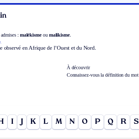
in
 admises :
malékisme
ou
malikisme
.
.
e observé en Afrique de l’Ouest et du Nord.
À découvrir
Connaissez-vous la définition du mo
H
I
J
K
L
M
N
O
P
Q
R
S