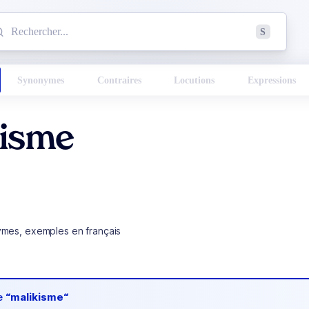
mmencez à chercher un mot dans le dictionnaire :
S
esults found.
Synonymes
Contraires
Locutions
Expressions
kisme
ymes, exemples en français
de
“malikisme“