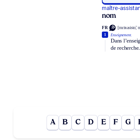
maître-assistan
nom
FR
[mɛtʀasistɑ̃, m
1
Enseignement.
Dans l’enseig
de recherche.
A
B
C
D
E
F
G