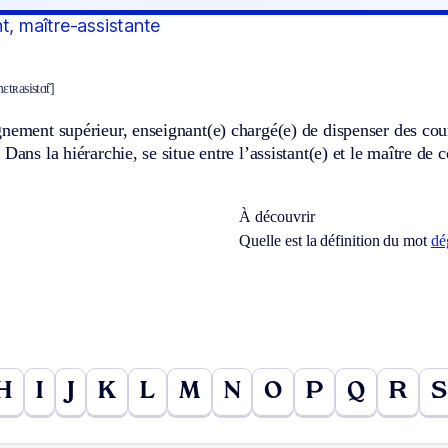
t, maître-assistante
ɛtʀasistɑ̃t]
nement supérieur, enseignant(e) chargé(e) de dispenser des cours
 Dans la hiérarchie, se situe entre l’assistant(e) et le maître de 
À découvrir
Quelle est la définition du mot
dé
H
I
J
K
L
M
N
O
P
Q
R
S