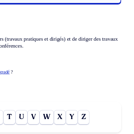
 (travaux pratiques et dirigés) et de diriger des travaux
conférences.
gradé
?
T
U
V
W
X
Y
Z