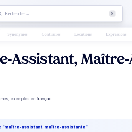
mmencez à chercher un mot dans le dictionnaire :
S
esults found.
Synonymes
Contraires
Locutions
Expressions
e-Assistant, Maître-
ymes, exemples en français
de
“maître-assistant, maître-assistante“