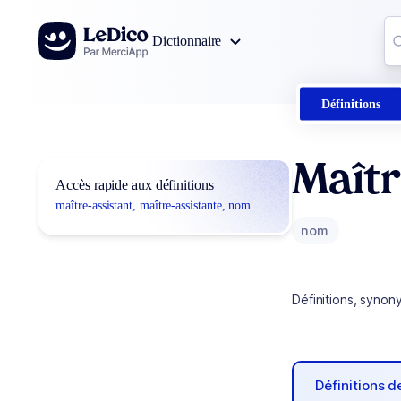
Aller au contenu
Co
Dictionnaire
0
r
Définitions
Maîtr
Accès rapide aux définitions
maître-assistant, maître-assistante, nom
nom
Définitions, synon
Définitions 