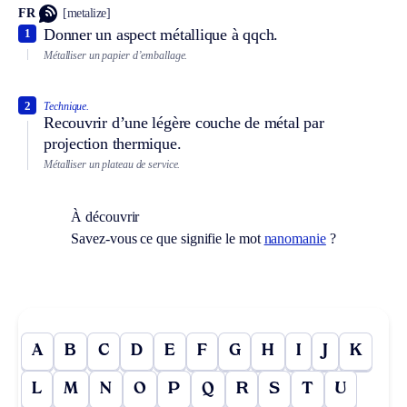
FR
[metalize]
Donner un aspect métallique à qqch.
1
Métalliser un papier d’emballage.
2
Technique.
Recouvrir d’une légère couche de métal par
projection thermique.
Métalliser un plateau de service.
À découvrir
Savez-vous ce que signifie le mot
nanomanie
?
A
B
C
D
E
F
G
H
I
J
K
L
M
N
O
P
Q
R
S
T
U