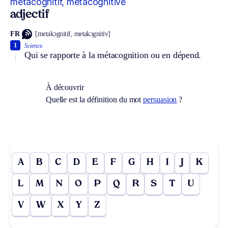
métacognitif, métacognitive
adjectif
FR
[metakɔgnitif, metakɔgnitiv]
1
Science.
Qui se rapporte à la métacognition ou en dépend.
À découvrir
Quelle est la définition du mot
persuasion
?
A
B
C
D
E
F
G
H
I
J
K
L
M
N
O
P
Q
R
S
T
U
V
W
X
Y
Z