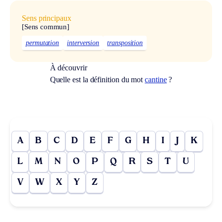
Sens principaux
[Sens commun]
permutation
interversion
transposition
À découvrir
Quelle est la définition du mot
cantine
?
A
B
C
D
E
F
G
H
I
J
K
L
M
N
O
P
Q
R
S
T
U
V
W
X
Y
Z