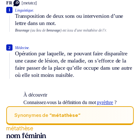
FR
[metatɛz]
1
Linguistique.
Transposition de deux sons ou interversion d’une
lettre dans un mot.
Beuvrage
(au lieu de
breuvage
) est issu d’une métathèse de l’r.
2
Médecine.
Opération par laquelle, ne pouvant faire disparaître
une cause de lésion, de maladie, on s’efforce de la
faire passer de la place qu’elle occupe dans une autre
où elle soit moins nuisible.
À découvrir
Connaissez-vous la définition du mot
pyrèthre
?
Synonymes de
“métathèse“
métathèse
nom féminin