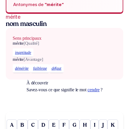
Antonymes de
“mérite“
mérite
nom masculin
Sens principaux
mérite
[Qualité]
inaptitude
mérite
[Avantage]
démérite
faiblesse
défaut
À découvrir
Savez-vous ce que signifie le mot
cendre
?
A
B
C
D
E
F
G
H
I
J
K