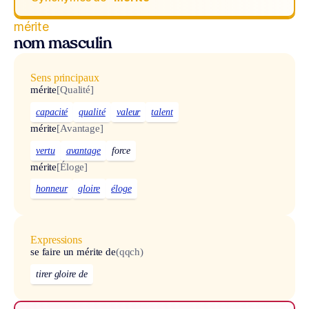
mérite
nom masculin
Sens principaux
mérite
[Qualité]
capacité
qualité
valeur
talent
mérite
[Avantage]
vertu
avantage
force
mérite
[Éloge]
honneur
gloire
éloge
Expressions
se faire un mérite de
(qqch)
tirer gloire de