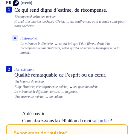
FR
[meʀit]
Ce qui rend digne d’estime, de récompense.
1
Récompensé selon ses mérites.
P. anal.
Les mérites de Jésus-Christ,
→ les souffrances qu’il a voulu subir pour
nous racheter.
a
Philosophie.
Le mérite et le démérite,
→ ce qui fait que l’être libre a droit à la
récompense ou au châtiment, selon qu’il a observé ou transgressé la loi
morale.
2
Par extension.
Qualité remarquable de l’esprit ou du cœur.
Un homme de mérite.
Ellipt
Honorer, récompenser le mérite,
→ les gens de mérite.
Le mérite de la difficulté vaincue,
→ la gloire.
Une œuvre de mérite,
→ de valeur.
À découvrir
Connaissez-vous la définition du mot
saltarelle
?
Synonymes de
“mérite“